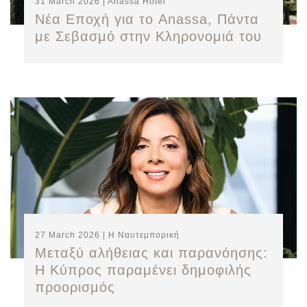
31 March 2026 | Anassa Hotel
Νέα Εποχή για το Anassa, Πάντα
με Σεβασμό στην Κληρονομιά του
27 March 2026 | Η Ναυτεμπορική
Μεταξύ αλήθειας και παρανόησης:
Η Κύπρος παραμένει δημοφιλής
προορισμός